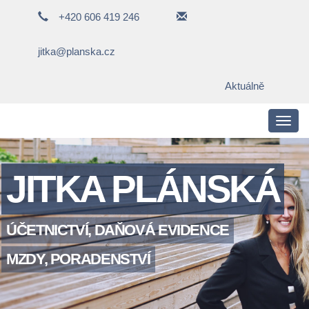
+420 606 419 246
jitka@planska.cz
Aktuálně
Toggl
navig
JITKA PLÁNSKÁ
ÚČETNICTVÍ, DAŇOVÁ EVIDENCE
MZDY, PORADENSTVÍ