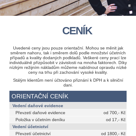
CENÍK
Uvedené ceny jsou pouze orientační. Mohou se měnit jak
směrem nahoru, tak i směrem dolů podle množství účetních
případů a kvality dodaných podkladů. Veškeré ceny prací lze
individuálně přizpůsobit v závislosti na mnoha faktorech. Díky
nízkým režijním nákladům můžeme nabídnout opravdu nízké
ceny na trhu při zachování vysoké kvality.
Stálým klientům není účtováno přiznání k DPH a k silniční
dani.
ORIENTAČNÍ CENÍK
Vedení daňové evidence
Převzetí daňové evidence
od 700,- Kč
Položka v účetním deníku
od 17,- Kč
Vedení účetnictví
Převzetí účetnictví
od 1800,- Kč