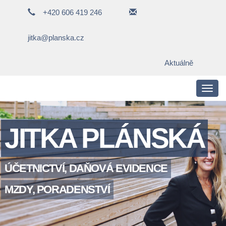
+420 606 419 246
jitka@planska.cz
Aktuálně
Toggl
navig
JITKA PLÁNSKÁ
ÚČETNICTVÍ, DAŇOVÁ EVIDENCE
MZDY, PORADENSTVÍ