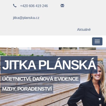
+420 606 419 246
jitka@planska.cz
Aktuálně
Toggl
navig
JITKA PLÁNSKÁ
ÚČETNICTVÍ, DAŇOVÁ EVIDENCE
MZDY, PORADENSTVÍ